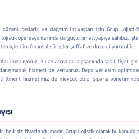
üzenli tedarik ve dağıtım ihtiyaçları için Grup Lojistik'
i lojistik operasyonlarında da güçlü bir altyapıya sahibiz. İş
temiyle tüm finansal süreçler şeffaf ve düzenli yürütülür.
lar imzalıyoruz. Bu anlaşmalar kapsamında sabit fiyat garant
istik danışmanlık hizmeti de veriyoruz. Depo yerleşim optim
 fulfillment hizmetimiz de mevcut olup, sipariş yönetimi
yışı
i belirsiz fiyatlandırmadır. Grup Lojistik olarak bu konuda 