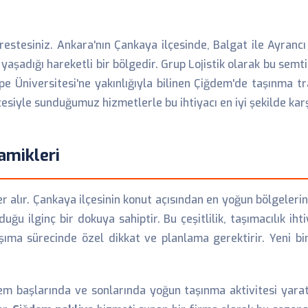
estesiniz. Ankara'nın Çankaya ilçesinde, Balgat ile Ayran
yaşadığı hareketli bir bölgedir. Grup Lojistik olarak bu semti
e Üniversitesi'ne yakınlığıyla bilinen Çiğdem'de taşınma t
esiyle sunduğumuz hizmetlerle bu ihtiyacı en iyi şekilde karş
amikleri
 alır. Çankaya ilçesinin konut açısından en yoğun bölgelerind
ğu ilginç bir dokuya sahiptir. Bu çeşitlilik, taşımacılık iht
aşıma sürecinde özel dikkat ve planlama gerektirir. Yeni b
em başlarında ve sonlarında yoğun taşınma aktivitesi yarat