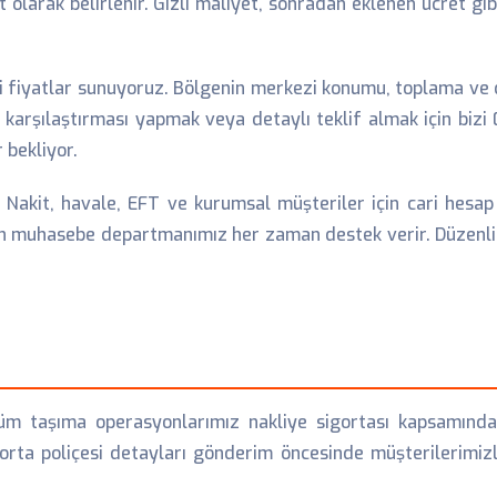
t olarak belirlenir. Gizli maliyet, sonradan eklenen ücret g
i fiyatlar sunuyoruz. Bölgenin merkezi konumu, toplama ve 
 karşılaştırması yapmak veya detaylı teklif almak için biz
 bekliyor.
Nakit, havale, EFT ve kurumsal müşteriler için cari hesap 
için muhasebe departmanımız her zaman destek verir. Düzenl
. Tüm taşıma operasyonlarımız nakliye sigortası kapsamında
a poliçesi detayları gönderim öncesinde müşterilerimizle p