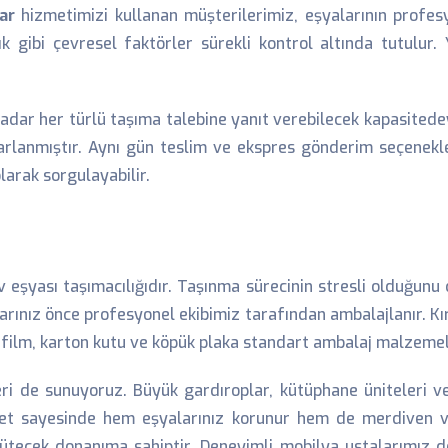
ar
hizmetimizi kullanan müşterilerimiz, eşyalarının profesy
ık gibi çevresel faktörler sürekli kontrol altında tutulu
dar her türlü taşıma talebine yanıt verebilecek kapasitede
sarlanmıştır. Aynı gün teslim ve ekspres gönderim seçenekl
larak sorgulayabilir.
 eşyası taşımacılığıdır. Taşınma sürecinin stresli olduğunu
larınız önce profesyonel ekibimiz tarafından ambalajlanır. Kı
eç film, karton kutu ve köpük plaka standart ambalaj malzeme
i de sunuyoruz. Büyük gardıroplar, kütüphane üniteleri ve 
zmet sayesinde hem eşyalarınız korunur hem de merdiven 
ütecek donanıma sahiptir. Deneyimli mobilya ustalarımız de