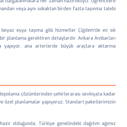
al dalgalanmalara her zaman hazırlıklıyız. Öğrencilere
tmandan veya aynı sokaktan birden fazla taşınma talebi
ve beyaz eşya taşıma gibi hizmetler Çiğdem'de en sık
 bir planlama gerektiren detaylardır. Ankara Ambarları
ama yapıyor, ana arterlerde büyük araçlara aktarma
, depolama çözümlerinden şehirlerarası sevkiyata kadar
şiye özel planlamalar yapıyoruz. Standart paketlerimizin
hazır olduğunda, Türkiye genelindeki dağıtım ağımız