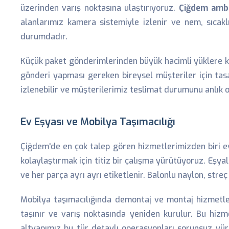
üzerinden varış noktasına ulaştırıyoruz.
Çiğdem amb
alanlarımız kamera sistemiyle izlenir ve nem, sıcakl
durumdadır.
Küçük paket gönderimlerinden büyük hacimli yüklere ka
gönderi yapması gereken bireysel müşteriler için ta
izlenebilir ve müşterilerimiz teslimat durumunu anlık o
Ev Eşyası ve Mobilya Taşımacılığı
Çiğdem'de en çok talep gören hizmetlerimizden biri ev
kolaylaştırmak için titiz bir çalışma yürütüyoruz. Eşya
ve her parça ayrı ayrı etiketlenir. Balonlu naylon, str
Mobilya taşımacılığında demontaj ve montaj hizmetler
taşınır ve varış noktasında yeniden kurulur. Bu hi
altyapımız bu tür detaylı operasyonları sorunsuz yür