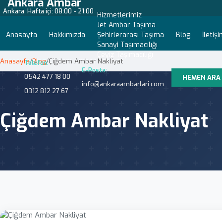
Ankara Ambar
Ankara
Hafta içi: 08:00 - 21:00
Hizmetlerimiz
Jet Ambar Taşıma
Anasayfa
Hakkımızda
Şehirlerarası Taşıma
Blog
İletiş
Sanayi Taşımacılığı
Çeyiz Taşımacılığı
Anasayfa
/
Blog
/
Çiğdem Ambar Nakliyat
Telefon:
E-Posta:
0542 477 18 00
HEMEN ARA
info@ankaraambarlari.com
0312 812 27 67
Çiğdem Ambar Nakliyat