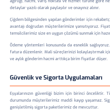
ağırlığı, hacmi, varış noktası ve hizmet türüne göre ne
detaylar yazılı olarak paylaşılır ve onayınız alınır.
Çiğdem bölgesinden yapılan gönderimler için rekabetç
avantajı doğrudan müşterilerimize yansıtıyoruz. Fiyat
temsilcilerimiz size en uygun çözümü sunmak için hazır
Ödeme yöntemleri konusunda da esneklik sağlıyoruz. 
fatura düzenlenir. Mali süreçlerinizi kolaylaştırmak 
ve aylık gönderim hacmi arttıkça birim fiyatlar düşer.
Güvenlik ve Sigorta Uygulamaları
Eşyalarınızın güvenliği bizim için birinci önceliktir
durumunda müşterilerimiz maddi kayıp yaşamaz. Sigort
genişletilmiş sigorta paketlerimiz de mevcuttur.