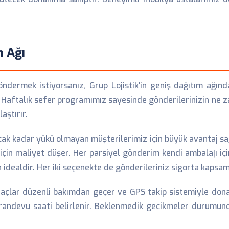
m Ağı
dermek istiyorsanız, Grup Lojistik'in geniş dağıtım ağından
 Haftalık sefer programımız sayesinde gönderilerinizin ne za
aştırır.
ak kadar yükü olmayan müşterilerimiz için büyük avantaj sağl
için maliyet düşer. Her parsiyel gönderim kendi ambalajı için
 idealdir. Her iki seçenekte de gönderileriniz sigorta kapsa
açlar düzenli bakımdan geçer ve GPS takip sistemiyle dona
e randevu saati belirlenir. Beklenmedik gecikmeler durumunda