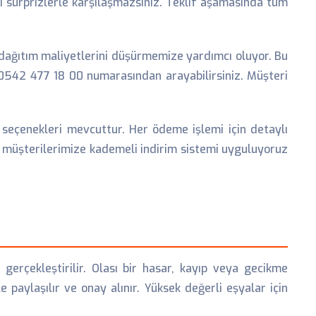
ibi sürprizlerle karşılaşmazsınız. Teklif aşamasında tüm
dağıtım maliyetlerini düşürmemize yardımcı oluyor. Bu
i 0542 477 18 00 numarasından arayabilirsiniz. Müşteri
seçenekleri mevcuttur. Her ödeme işlemi için detaylı
i müşterilerimize kademeli indirim sistemi uyguluyoruz
 gerçekleştirilir. Olası bir hasar, kayıp veya gecikme
aylaşılır ve onay alınır. Yüksek değerli eşyalar için