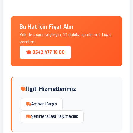
Bu Hat İçin Fiyat Alın
Yük detayını söyleyin, 10 dakika içinde net fiyat
verelim.
☎ 0542 477 18 00
İlgili Hizmetlerimiz
Ambar Kargo
Şehirlerarası Taşımacılık