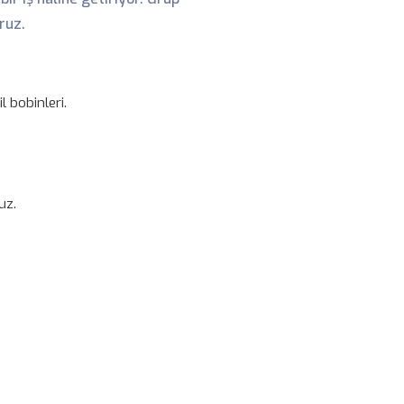
ruz.
l bobinleri.
uz.