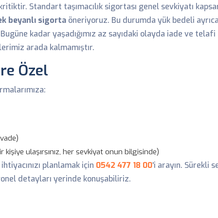
ritiktir. Standart taşımacılık sigortası genel sevkiyatı kaps
ek beyanlı sigorta
öneriyoruz. Bu durumda yük bedeli ayrıca 
Bugüne kadar yaşadığımız az sayıdaki olayda iade ve telafi s
ilerimiz arada kalmamıştır.
ere Özel
irmalarımıza:
 vade)
r kişiye ulaşırsınız, her sevkiyat onun bilgisinde)
 ihtiyacınızı planlamak için
0542 477 18 00
'i arayın. Sürekli 
onel detayları yerinde konuşabiliriz.