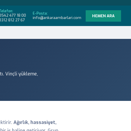
Telefon:
E-Posta:
0542 477 18 00
HEMEN ARA
info@ankaraambarlari.com
0312 812 27 67
ı. Vinçli yükleme,
ktirir.
Ağırlık, hassasiyet,
 bir iş haline getiriyor. Grup