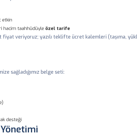
 etkin
gari hacim taahhüdüyle
özel tarife
t fiyat veriyoruz; yazılı teklifte ücret kalemleri (taşıma, yü
mize sağladığımız belge seti:
e)
rak desteği
 Yönetimi