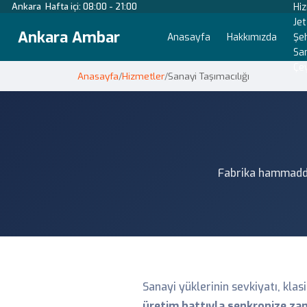
Ankara
Hafta içi: 08:00 - 21:00
Hi
Je
Ankara Ambar
Anasayfa
Hakkımızda
Şeh
San
Çey
Anasayfa
/
Hizmetler
/
Sanayi Taşımacılığı
Fabrika hammadde,
Sanayi yüklerinin sevkiyatı, klasi
üretim hattıyla senkronize z