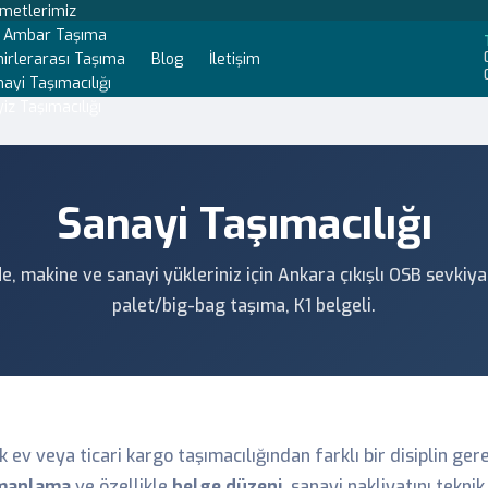
zmetlerimiz
t Ambar Taşıma
irlerarası Taşıma
Blog
İletişim
ayi Taşımacılığı
iz Taşımacılığı
Sanayi Taşımacılığı
 makine ve sanayi yükleriniz için Ankara çıkışlı OSB sevkiyat
palet/big-bag taşıma, K1 belgeli.
k ev veya ticari kargo taşımacılığından farklı bir disiplin gere
amanlama
ve özellikle
belge düzeni
, sanayi nakliyatını teknik