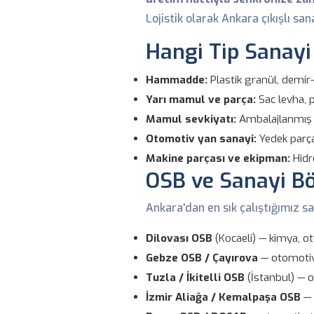
Lojistik olarak Ankara çıkışlı sa
Hangi Tip Sanayi
Hammadde:
Plastik granül, demir-ç
Yarı mamul ve parça:
Sac levha, p
Mamul sevkiyatı:
Ambalajlanmış ür
Otomotiv yan sanayi:
Yedek parça
Makine parçası ve ekipman:
Hidr
OSB ve Sanayi Bö
Ankara'dan en sık çalıştığımız sa
Dilovası OSB
(Kocaeli) — kimya, ot
Gebze OSB / Çayırova
— otomotiv, 
Tuzla / İkitelli OSB
(İstanbul) — or
İzmir Aliağa / Kemalpaşa OSB
— 