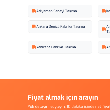
Adıyaman Sanayi Taşıma
Ke
Ankara Denizli Fabrika Taşıma
An
T
Yenikent Fabrika Taşıma
An
Fiyat almak için arayın
Yük detayını söyleyin, 10 dakika içinde net fiy