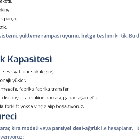
kstil.
kine.
k parça.
tik.
 sistemi
,
yükleme rampası uyumu
,
belge teslimi
kritik. Bu 
k Kapasitesi
l sevkiyat, dar sokak girişi.
onajlı yükler.
mesafe, fabrika-fabrika transfer.
 dışı boyutta makine parçası, gabari aşan yük.
forklift yoksa vinçle alıp boşaltıyoruz.
üreci
araç kira modeli
veya
parsiyel desi-ağırlık
ile hesaplanır. H
veriyoruz: