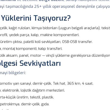
nayi taşımacılığında 25+ yıllık operasyonel deneyimle çalışıyo
 Yüklerini Taşıyoruz?
elik, kağıt ruloları, kimya bidonları (uygun belgeli araçlarla), teksti
rofil, yedek parça, kalıp, makine komponentleri.
etim çıktısı, paletli koli sevkiyatları, OSB-OSB transfer.
, montaj komponenti, kalıp transferi.
olik aksam, panel, motor — vinçli yükleme gerekiyorsa düzenliyor
lgesi Sevkiyatları
nayi bölgeleri:
omotiv yan sanayi, demir-çelik. Tek hat, 365 km, 4 saat.
elektronik, lojistik dağıtım merkezleri.
ta-küçük üretim, tekstil, plastik.
petrokimya, demir-çelik, gıda.