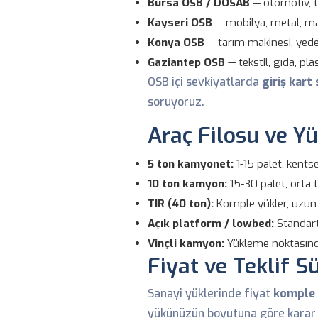
Bursa OSB / DOSAB
— otomotiv, te
Kayseri OSB
— mobilya, metal, ma
Konya OSB
— tarım makinesi, yede
Gaziantep OSB
— tekstil, gıda, plas
OSB içi sevkiyatlarda
giriş kart
soruyoruz.
Araç Filosu ve Yü
5 ton kamyonet:
1-15 palet, kentse
10 ton kamyon:
15-30 palet, orta t
TIR (40 ton):
Komple yükler, uzun 
Açık platform / lowbed:
Standart
Vinçli kamyon:
Yükleme noktasında 
Fiyat ve Teklif S
Sanayi yüklerinde fiyat
komple 
yükünüzün boyutuna göre karar 