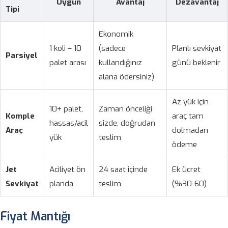
Uygun
Avantaj
Dezavantaj
Tipi
Ekonomik
1 koli – 10
(sadece
Planlı sevkiyat
Parsiyel
palet arası
kullandığınız
günü beklenir
alana ödersiniz)
Az yük için
10+ palet,
Zaman önceliği
Komple
araç tam
hassas/acil
sizde, doğrudan
Araç
dolmadan
yük
teslim
ödeme
Jet
Aciliyet ön
24 saat içinde
Ek ücret
Sevkiyat
planda
teslim
(%30-60)
Fiyat Mantığı