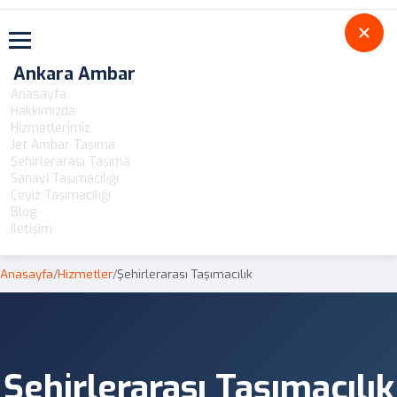
Toggle navigation
Ankara Ambar
Anasayfa
Hakkımızda
Hizmetlerimiz
Jet Ambar Taşıma
Şehirlerarası Taşıma
Sanayi Taşımacılığı
Çeyiz Taşımacılığı
Blog
İletişim
Anasayfa
/
Hizmetler
/
Şehirlerarası Taşımacılık
Şehirlerarası Taşımacılık