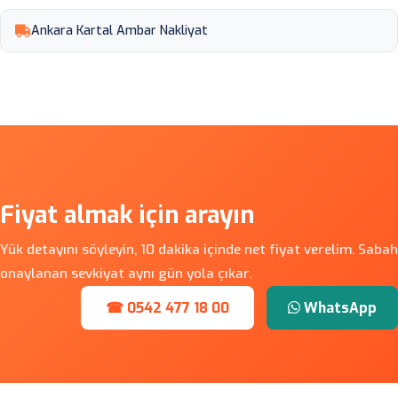
Ankara Kartal Ambar Nakliyat
Fiyat almak için arayın
Yük detayını söyleyin, 10 dakika içinde net fiyat verelim. Sabah
onaylanan sevkiyat aynı gün yola çıkar.
☎ 0542 477 18 00
WhatsApp
Ankara Ambar