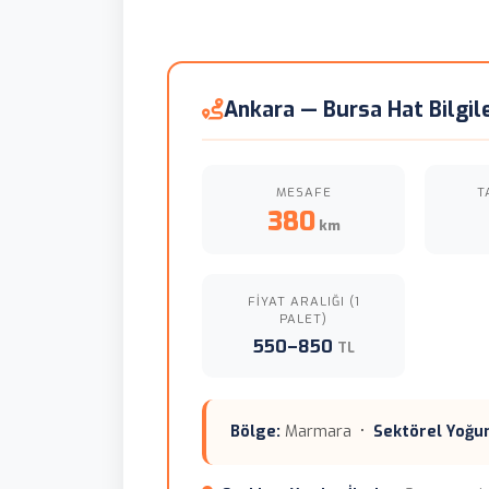
Ankara — Bursa Hat Bilgile
MESAFE
T
380
km
FIYAT ARALIĞI (1
PALET)
550–850
TL
Bölge:
Marmara •
Sektörel Yoğu