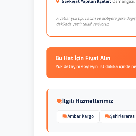
Sevkiyat Yapılan İlçeler:
Osmangazi, N
Fiyatlar yük tipi, hacim ve aciliyete göre değiş
dakikada yazılı teklif veriyoruz.
Bu Hat İçin Fiyat Alın
Yük detayını söyleyin, 10 dakika içinde n
İlgili Hizmetlerimiz
Ambar Kargo
Şehirlerarası