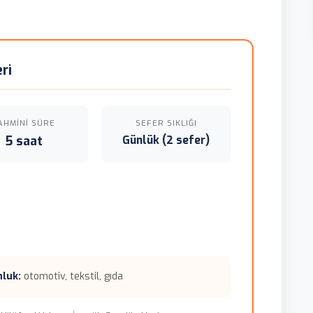
ri
AHMINI SÜRE
SEFER SIKLIĞI
5 saat
Günlük (2 sefer)
nluk:
otomotiv, tekstil, gıda