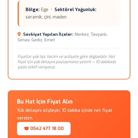
Bölge:
Ege •
Sektörel Yoğunluk:
seramik, çini, maden
Sevkiyat Yapılan İlçeler:
Merkez, Tavşanlı,
Simav, Gediz, Emet
Fiyatlar yük tipi, hacim ve aciliyete göre değişebilir. Net
fiyat için yük detayını paylaşmanız yeterli — 10 dakikada
yazılı teklif veriyoruz.
Bu Hat İçin Fiyat Alın
Yük detayını söyleyin, 10 dakika içinde net fiyat
verelim.
☎ 0542 477 18 00