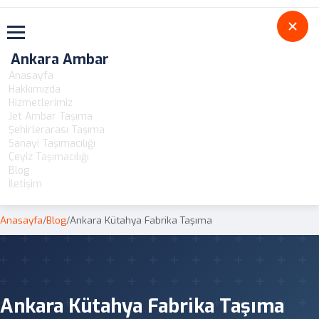
Toggle navigation
Ankara Ambar
Anasayfa
Hakkımızda
Hizmetlerimiz
Jet Ambar Taşıma
Şehirlerarası Taşıma
Sanayi Taşımacılığı
Çeyiz Taşımacılığı
Blog
İletişim
Anasayfa
/
Blog
/
Ankara Kütahya Fabrika Taşıma
Ankara Kütahya Fabrika Taşıma