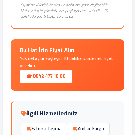
Fiyatlar yük tipi, hacim ve aciliyete göre değişebilir.
Net fiyat için yük detayını paylaşmanız yeterli — 10
dakikada yazılı teklif veriyoruz.
Bu Hat İçin Fiyat Alın
Yük detayını söyleyin, 10 dakika içinde net fiyat
verelim.
☎ 0542 477 18 00
İlgili Hizmetlerimiz
Fabrika Taşıma
Ambar Kargo