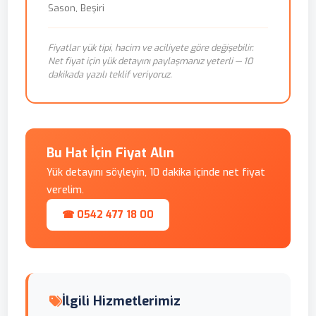
Sason, Beşiri
Fiyatlar yük tipi, hacim ve aciliyete göre değişebilir.
Net fiyat için yük detayını paylaşmanız yeterli — 10
dakikada yazılı teklif veriyoruz.
Bu Hat İçin Fiyat Alın
Yük detayını söyleyin, 10 dakika içinde net fiyat
verelim.
☎ 0542 477 18 00
İlgili Hizmetlerimiz