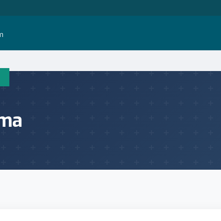
im
ıma