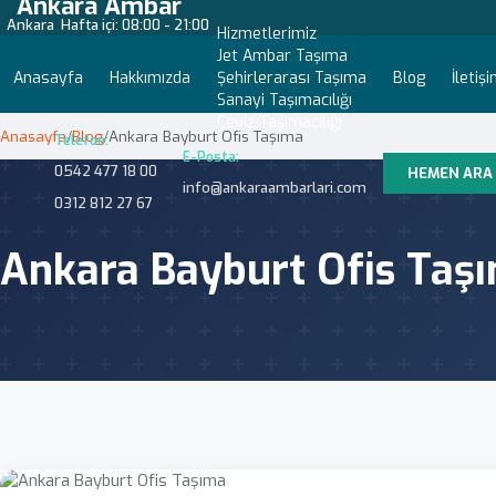
Ankara Ambar
Ankara
Hafta içi: 08:00 - 21:00
Hizmetlerimiz
Jet Ambar Taşıma
Anasayfa
Hakkımızda
Şehirlerarası Taşıma
Blog
İletiş
Sanayi Taşımacılığı
Çeyiz Taşımacılığı
Anasayfa
/
Blog
/
Ankara Bayburt Ofis Taşıma
Telefon:
E-Posta:
0542 477 18 00
HEMEN ARA
info@ankaraambarlari.com
0312 812 27 67
Ankara Bayburt Ofis Taş