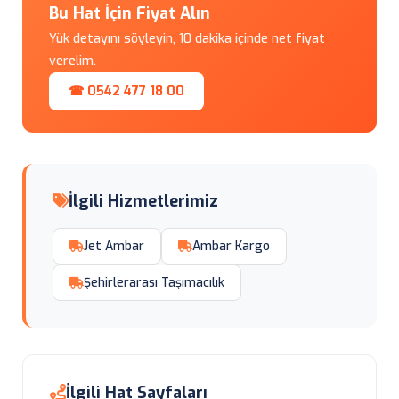
Bu Hat İçin Fiyat Alın
Yük detayını söyleyin, 10 dakika içinde net fiyat
verelim.
☎ 0542 477 18 00
İlgili Hizmetlerimiz
Jet Ambar
Ambar Kargo
Şehirlerarası Taşımacılık
İlgili Hat Sayfaları