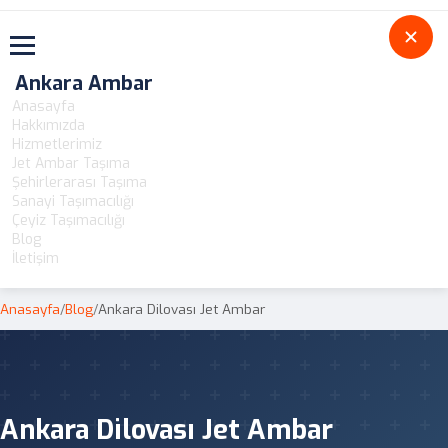
Toggle navigation
Ankara Ambar
Anasayfa
Hakkımızda
Hizmetlerimiz
Jet Ambar Taşıma
Şehirlerarası Taşıma
Sanayi Taşımacılığı
Çeyiz Taşımacılığı
Blog
İletişim
Anasayfa
/
Blog
/
Ankara Dilovası Jet Ambar
Ankara Dilovası Jet Ambar