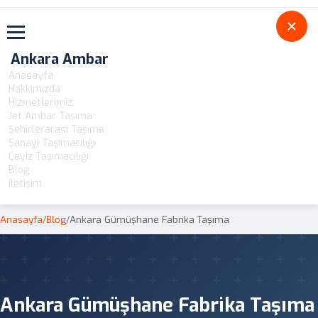
Toggle navigation
Ankara Ambar
Anasayfa
Hakkımızda
Hizmetlerimiz
Jet Ambar Taşıma
Şehirlerarası Taşıma
Sanayi Taşımacılığı
Çeyiz Taşımacılığı
Blog
İletişim
Anasayfa
/
Blog
/
Ankara Gümüşhane Fabrika Taşıma
Ankara Gümüşhane Fabrika Taşıma