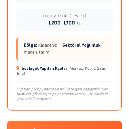
FIYAT ARALIĞI (1 PALET)
1,200–1,700
TL
Bölge:
Karadeniz •
Sektörel Yoğunluk:
maden, tarım
Sevkiyat Yapılan İlçeler:
Merkez, Kelkit, Şiran,
Torul
Fiyatlar yük tipi, hacim ve aciliyete göre değişebilir. Net
fiyat için yük detayını paylaşmanız yeterli — 10 dakikada
yazılı teklif veriyoruz.