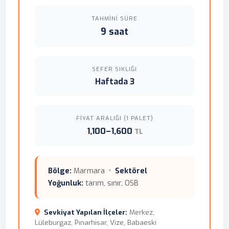
TAHMINI SÜRE
9 saat
SEFER SIKLIĞI
Haftada 3
FIYAT ARALIĞI (1 PALET)
1,100–1,600
TL
Bölge:
Marmara •
Sektörel
Yoğunluk:
tarım, sınır, OSB
Sevkiyat Yapılan İlçeler:
Merkez,
Lüleburgaz, Pınarhisar, Vize, Babaeski