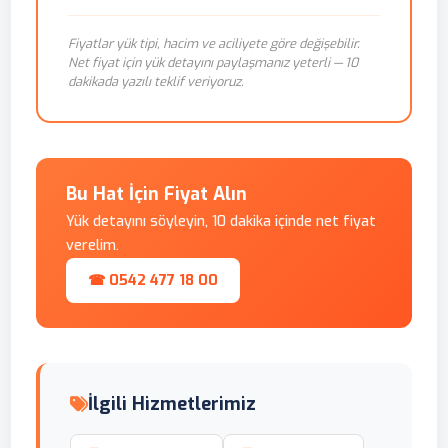
Fiyatlar yük tipi, hacim ve aciliyete göre değişebilir.
Net fiyat için yük detayını paylaşmanız yeterli — 10
dakikada yazılı teklif veriyoruz.
Bu Hat İçin Fiyat Alın
Yük detayını söyleyin, 10 dakika içinde net fiyat
verelim.
☎ 0542 477 18 00
İlgili Hizmetlerimiz