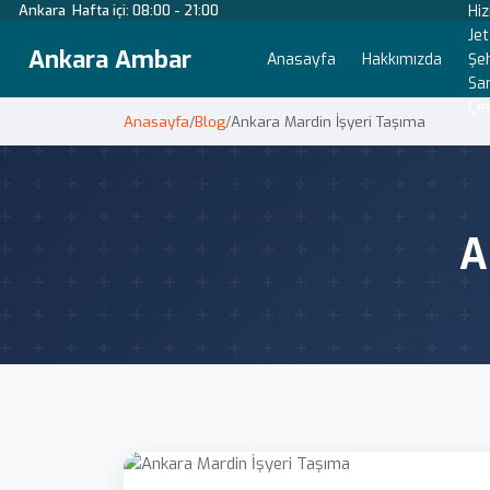
Ankara
Hafta içi: 08:00 - 21:00
Hi
Je
Ankara Ambar
Anasayfa
Hakkımızda
Şeh
San
Çey
Anasayfa
/
Blog
/
Ankara Mardin İşyeri Taşıma
A