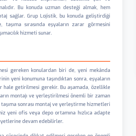
ınmalıdır. Bu konuda uzman desteği almak, hem
j sağlar. Grup Lojistik, bu konuda geliştirdiği
e, taşıma sırasında eşyaların zarar görmesini
şımacılık hizmeti sunar.
mesi gereken konulardan biri de, yeni mekânda
rinin yeni konumuna taşındıktan sonra, eşyaların
 hale getirilmesi gerekir. Bu aşamada, özellikle
arın montajı ve yerleştirilmesi önemli bir zaman
k, taşıma sonrası montaj ve yerleştirme hizmetleri
iz yeni ofis veya depo ortamına hızlıca adapte
liyetlerine devam edebilirler.
ma sürecinde dikkat edilmesi gereken en önemli