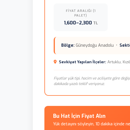
FIYAT ARALIĞI (1
PALET)
1,600–2,300
TL
Bölge:
Güneydoğu Anadolu •
Sekt
Sevkiyat Yapılan İlçeler:
Artuklu, Kızı
Fiyatlar yük tipi, hacim ve aciliyete göre değiş
dakikada yazılı teklif veriyoruz.
Bu Hat İçin Fiyat Alın
Yük detayını söyleyin, 10 dakika içinde n