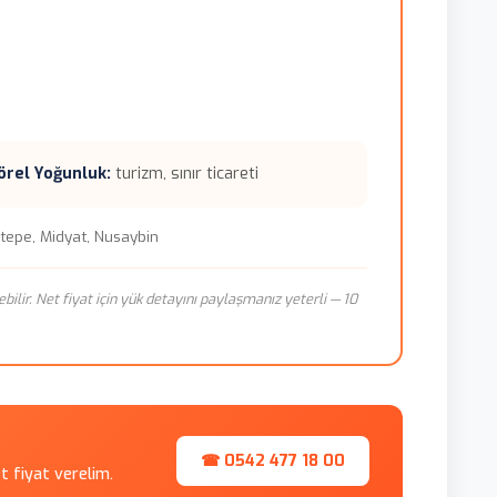
örel Yoğunluk:
turizm, sınır ticareti
ltepe, Midyat, Nusaybin
ebilir. Net fiyat için yük detayını paylaşmanız yeterli — 10
☎ 0542 477 18 00
et fiyat verelim.