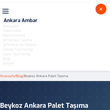
Toggle navigation
Ankara Ambar
Anasayfa
Hakkımızda
Hizmetlerimiz
Jet Ambar Taşıma
Şehirlerarası Taşıma
Sanayi Taşımacılığı
Çeyiz Taşımacılığı
Blog
İletişim
Anasayfa
/
Blog
/
Beykoz Ankara Palet Taşıma
Beykoz Ankara Palet Taşıma