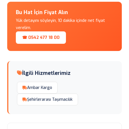
Bu Hat İçin Fiyat Alın
Yük detayını söyleyin, 10 dakika içinde net fiyat
verelim.
☎ 0542 477 18 00
İlgili Hizmetlerimiz
Ambar Kargo
Şehirlerarası Taşımacılık