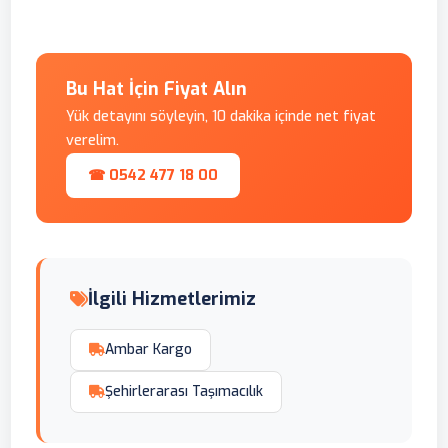
Bu Hat İçin Fiyat Alın
Yük detayını söyleyin, 10 dakika içinde net fiyat
verelim.
☎ 0542 477 18 00
İlgili Hizmetlerimiz
Ambar Kargo
Şehirlerarası Taşımacılık