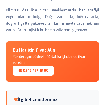
Dilovası özellikle ticari sevkiyatlarda hat trafiği
yoğun olan bir bölge. Doğru zamanda, doğru araçla,
doğru fiyatla yükleyebilen bir firmayla çalışmak işin
yarısı. Grup Lojistik bu hatta yıllardır iş yapıyor.
Bu Hat İçin Fiyat Alın
Yük detayını söyleyin, 10 dakika içinde net fiyat
verelim.
☎ 0542 477 18 00
İlgili Hizmetlerimiz