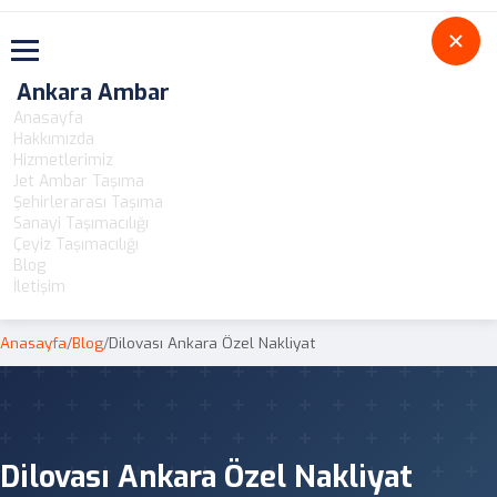
Toggle navigation
Ankara Ambar
Anasayfa
Hakkımızda
Hizmetlerimiz
Jet Ambar Taşıma
Şehirlerarası Taşıma
Sanayi Taşımacılığı
Çeyiz Taşımacılığı
Blog
İletişim
Anasayfa
/
Blog
/
Dilovası Ankara Özel Nakliyat
Dilovası Ankara Özel Nakliyat