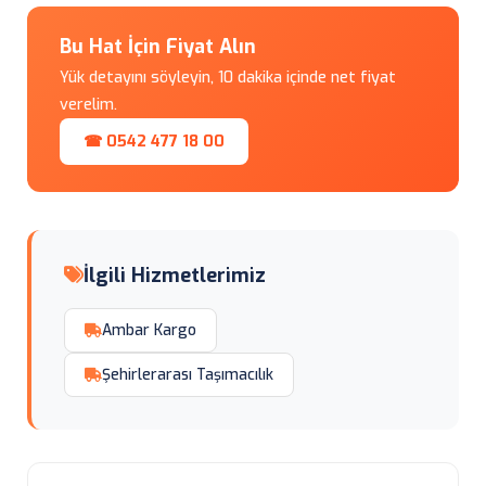
Bu Hat İçin Fiyat Alın
Yük detayını söyleyin, 10 dakika içinde net fiyat
verelim.
☎ 0542 477 18 00
İlgili Hizmetlerimiz
Ambar Kargo
Şehirlerarası Taşımacılık