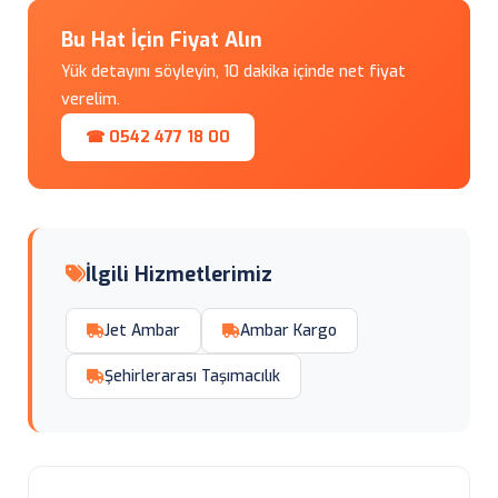
Bu Hat İçin Fiyat Alın
Yük detayını söyleyin, 10 dakika içinde net fiyat
verelim.
☎ 0542 477 18 00
İlgili Hizmetlerimiz
Jet Ambar
Ambar Kargo
Şehirlerarası Taşımacılık