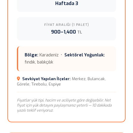
Haftada 3
FIYAT ARALIĞI (1 PALET)
900–1,400
TL
Bölge:
Karadeniz •
Sektörel Yoğunluk:
fındık, balıkçılık
Sevkiyat Yapılan İlçeler:
Merkez, Bulancak,
Görele, Tirebolu, Espiye
Fiyatlar yük tipi, hacim ve aciliyete göre değişebilir. Net
fiyat için yük detayını paylaşmanız yeterli — 10 dakikada
yazılı teklif veriyoruz.