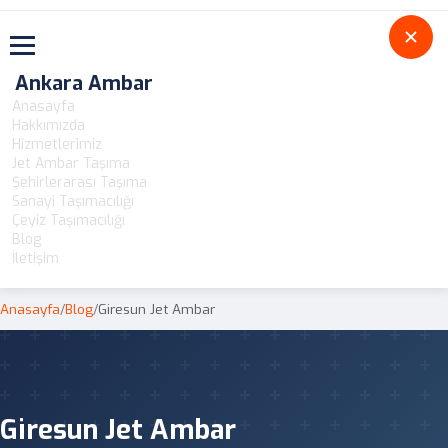
Toggle navigation
Ankara Ambar
Anasayfa
Hakkımızda
Hizmetlerimiz
Jet Ambar Taşıma
Şehirlerarası Taşıma
Sanayi Taşımacılığı
Çeyiz Taşımacılığı
Blog
İletişim
Anasayfa
/
Blog
/
Giresun Jet Ambar
Giresun Jet Ambar