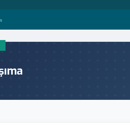
im
aşıma