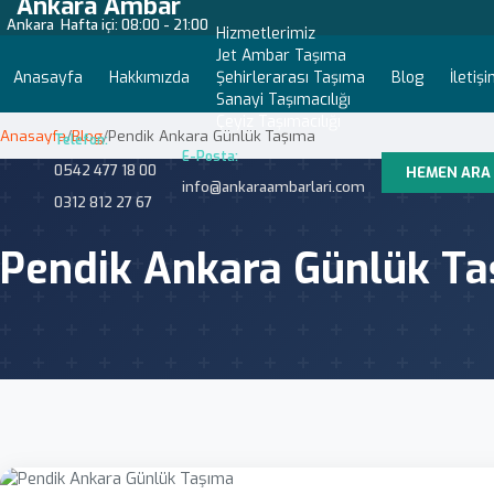
Ankara Ambar
Ankara
Hafta içi: 08:00 - 21:00
Hizmetlerimiz
Jet Ambar Taşıma
Anasayfa
Hakkımızda
Şehirlerarası Taşıma
Blog
İletiş
Sanayi Taşımacılığı
Çeyiz Taşımacılığı
Anasayfa
/
Blog
/
Pendik Ankara Günlük Taşıma
Telefon:
E-Posta:
0542 477 18 00
HEMEN ARA
info@ankaraambarlari.com
0312 812 27 67
Pendik Ankara Günlük T