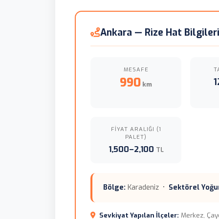
Ankara — Rize Hat Bilgiler
MESAFE
T
990
1
km
FIYAT ARALIĞI (1
PALET)
1,500–2,100
TL
Bölge:
Karadeniz •
Sektörel Yoğu
Sevkiyat Yapılan İlçeler:
Merkez, Çayel