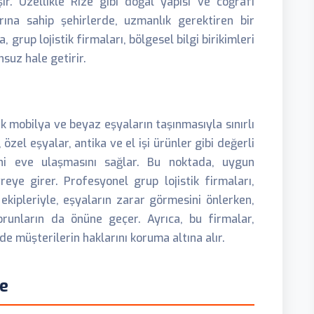
r. Özellikle Rize gibi doğal yapısı ve coğrafi
rına sahip şehirlerde, uzmanlık gerektiren bir
grup lojistik firmaları, bölgesel bilgi birikimleri
suz hale getirir.
 mobilya ve beyaz eşyaların taşınmasıyla sınırlı
 özel eşyalar, antika ve el işi ürünler gibi değerli
i eve ulaşmasını sağlar. Bu noktada, uygun
eye girer. Profesyonel grup lojistik firmaları,
kipleriyle, eşyaların zarar görmesini önlerken,
orunların da önüne geçer. Ayrıca, bu firmalar,
e müşterilerin haklarını koruma altına alır.
e