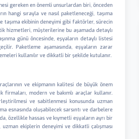
mesi gereken en önemli unsurlardan biri, önceden
rın hangi sırayla ve nasıl paketleneceği, taşıma
ve taşıma ekibinin deneyimi gibi faktörler, sürecin
stik hizmetleri, müşterilerine bu aşamada detaylı
taşınma günü öncesinde, eşyaların detaylı listesi
eçilir. Paketleme aşamasında, eşyaların zarar
leri kullanılır ve dikkatli bir şekilde kutulanır.
raçlarının ve ekipmanın kalitesi de büyük önem
tik firmaları, modern ve bakımlı araçlar kullanır.
erleştirilmesi ve sabitlenmesi konusunda uzman
nma esnasında oluşabilecek sarsıntı ve darbelere
da, özellikle hassas ve kıymetli eşyaların ayrı bir
, uzman ekiplerin deneyimi ve dikkatli çalışması