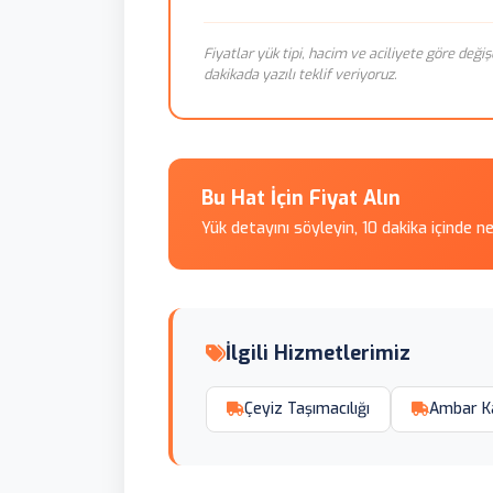
Fiyatlar yük tipi, hacim ve aciliyete göre değiş
dakikada yazılı teklif veriyoruz.
Bu Hat İçin Fiyat Alın
Yük detayını söyleyin, 10 dakika içinde n
İlgili Hizmetlerimiz
Çeyiz Taşımacılığı
Ambar K