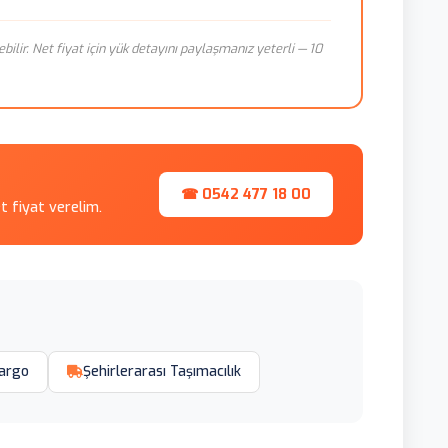
ebilir. Net fiyat için yük detayını paylaşmanız yeterli — 10
☎ 0542 477 18 00
et fiyat verelim.
argo
Şehirlerarası Taşımacılık