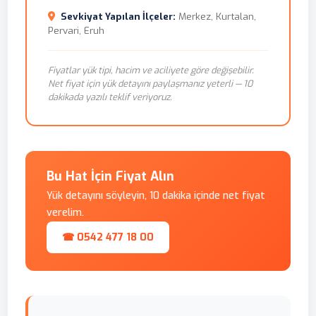
Sevkiyat Yapılan İlçeler:
Merkez, Kurtalan,
Pervari, Eruh
Fiyatlar yük tipi, hacim ve aciliyete göre değişebilir.
Net fiyat için yük detayını paylaşmanız yeterli — 10
dakikada yazılı teklif veriyoruz.
Bu Hat İçin Fiyat Alın
Yük detayını söyleyin, 10 dakika içinde net fiyat
verelim.
☎ 0542 477 18 00