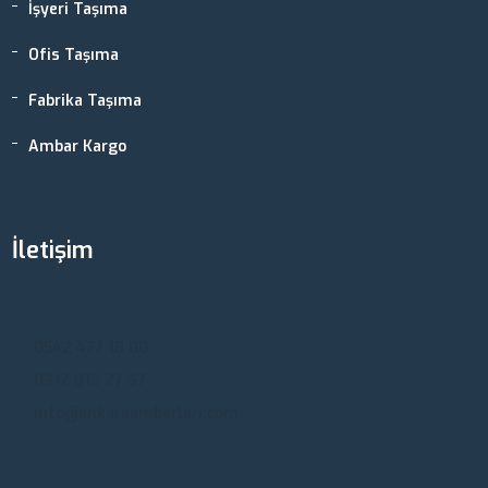
İşyeri Taşıma
Ofis Taşıma
Fabrika Taşıma
Ambar Kargo
İletişim
Ankara, Türkiye
0542 477 18 00
0312 812 27 67
info@ankaraambarlari.com