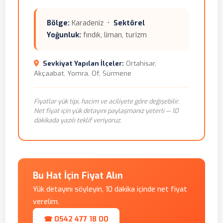
Bölge:
Karadeniz •
Sektörel
Yoğunluk:
fındık, liman, turizm
Sevkiyat Yapılan İlçeler:
Ortahisar,
Akçaabat, Yomra, Of, Sürmene
Fiyatlar yük tipi, hacim ve aciliyete göre değişebilir.
Net fiyat için yük detayını paylaşmanız yeterli — 10
dakikada yazılı teklif veriyoruz.
Bu Hat İçin Fiyat Alın
Yük detayını söyleyin, 10 dakika içinde net fiyat
verelim.
☎ 0542 477 18 00