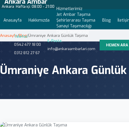
Ankara Ambar
Ankara
Hafta içi: 08:00 - 21:00
Hizmetlerimiz
Jet Ambar Taşıma
Anasayfa
Hakkımızda
Şehirlerarası Taşıma
Blog
İletiş
Sanayi Taşımacılığı
Çeyiz Taşımacılığı
Anasayfa
/
Blog
/
Ümraniye Ankara Günlük Taşıma
Telefon:
E-Posta:
0542 477 18 00
HEMEN ARA
info@ankaraambarlari.com
0312 812 27 67
Ümraniye Ankara Günlük