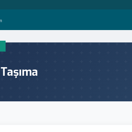
im
 Taşıma