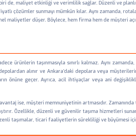
ri de, maliyet etkinliği ve verimlilik sağlar. Düzenli ve planl
fiyatlı çözümler sunmayı mümkün kılar. Aynı zamanda, rotalar
yonel maliyetler düşer. Böylece, hem firma hem de müşteri a
adece ürünlerin taşınmasıyla sınırlı kalmaz. Aynı zamanda
depolardan alınır ve Ankara’daki depolara veya müşterilerin
arın önüne geçer. Ayrıca, acil ihtiyaçlar veya ani değişikl
 avantaj ise, müşteri memnuniyetinin artmasıdır. Zamanında t
ştırır. Özellikle, düzenli ve güvenilir taşıma hizmetleri suna
li taşımalar, ticari faaliyetlerin sürekliliği ve büyümesi iç