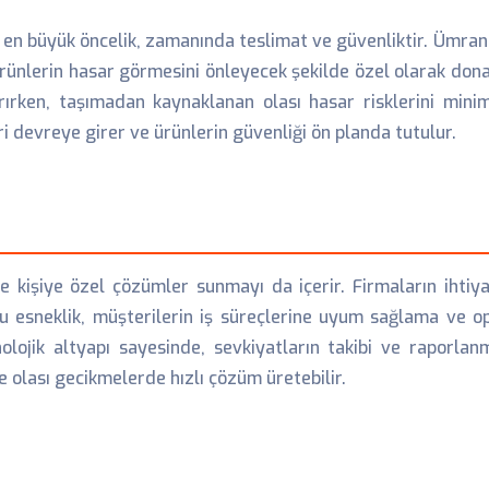
en büyük öncelik, zamanında teslimat ve güvenliktir. Ümrani
 ürünlerin hasar görmesini önleyecek şekilde özel olarak dona
rırken, taşımadan kaynaklanan olası hasar risklerini minim
i devreye girer ve ürünlerin güvenliği ön planda tutulur.
e kişiye özel çözümler sunmayı da içerir. Firmaların ihti
. Bu esneklik, müşterilerin iş süreçlerine uyum sağlama ve 
nolojik altyapı sayesinde, sevkiyatların takibi ve raporla
e olası gecikmelerde hızlı çözüm üretebilir.