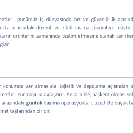
etleri, günümüz iş dünyasında hız ve güvenilirlik açısın
i nokta arasındaki düzenli ve etkili taşıma çözümleri, müş
aların ürünlerini zamanında teslim etmesine olanak tanırke
ğlar.
r konumda yer almasıyla, lojistik ve depolama açısından ol
metleri sunmayı kolaylaştırır. Ankara ise, başkent olması s
a arasındaki
günlük taşıma
operasyonları, özellikle büyük ha
mel taşlarından biridir.