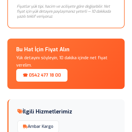
Fiyatlar yük tipi, hacim ve aciliyete göre değişebilir. Net
fiyat için yük detayını paylaşmanız yeterli — 10 dakikada
yazılı teklif veriyoruz.
Bu Hat İçin Fiyat Alın
Yük detayını söyleyin, 10 dakika içinde net fiyat
verelim.
☎ 0542 477 18 00
İlgili Hizmetlerimiz
Ambar Kargo