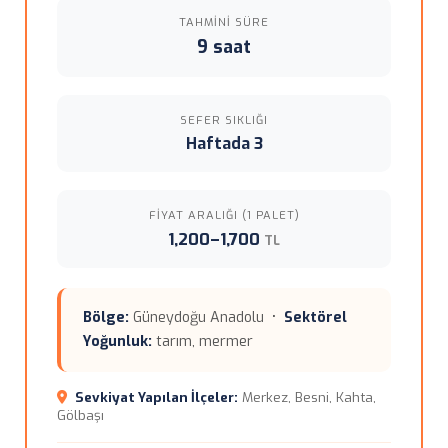
TAHMINI SÜRE
9 saat
SEFER SIKLIĞI
Haftada 3
FIYAT ARALIĞI (1 PALET)
1,200–1,700
TL
Bölge:
Güneydoğu Anadolu •
Sektörel
Yoğunluk:
tarım, mermer
Sevkiyat Yapılan İlçeler:
Merkez, Besni, Kahta,
Gölbaşı