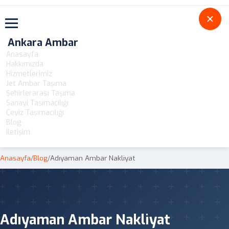
Toggle navigation
Ankara Ambar
Anasayfa
Hakkımızda
Hizmetlerimiz
Jet Ambar Taşıma
Şehirlerarası Taşıma
Sanayi Taşımacılığı
Çeyiz Taşımacılığı
Blog
İletişim
Anasayfa
/
Blog
/
Adıyaman Ambar Nakliyat
Adıyaman Ambar Nakliyat