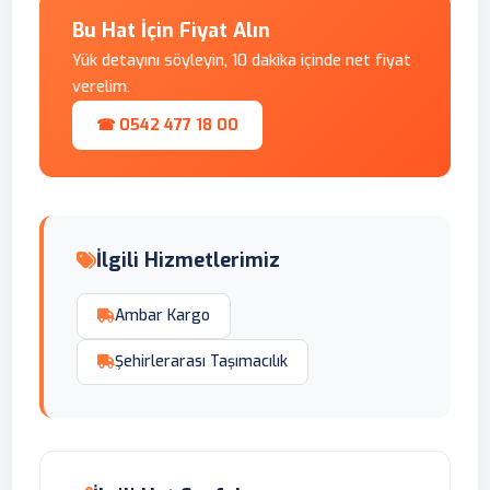
Bu Hat İçin Fiyat Alın
Yük detayını söyleyin, 10 dakika içinde net fiyat
verelim.
☎ 0542 477 18 00
İlgili Hizmetlerimiz
Ambar Kargo
Şehirlerarası Taşımacılık