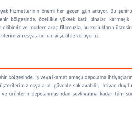
iyat
hizmetlerinin önemi her geçen gün artıyor. Bu şehirl
hir bölgesinde, özellikle yüksek katlı binalar, karmaşık e
an ekibimiz ve modern araç filomuzla, bu zorlukların üstesi
erimizin eşyalarını en iyi şekilde koruyoruz.
ehir bölgesinde, iş veya ikamet amaçlı depolama ihtiyaçlar
şterilerimiz eşyalarını güvenle saklayabilir, ihtiyaç duydukl
ve ürünlerin depolanmasından sevkiyatına kadar tüm s