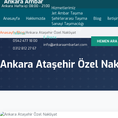
Ankara Ambar
Ankara
Hafta içi: 08:00 - 21:00
Hizmetlerimiz
Jet Ambar Taşıma
Anasayfa
Hakkımızda
Şehirlerarası Taşıma
Blog
İletiş
Sanayi Taşımacılığı
Çeyiz Taşımacılığı
Anasayfa
/
Blog
/
Ankara Ataşehir Özel Nakliyat
Telefon:
E-Posta:
0542 477 18 00
HEMEN ARA
info@ankaraambarlari.com
0312 812 27 67
Ankara Ataşehir Özel Nak