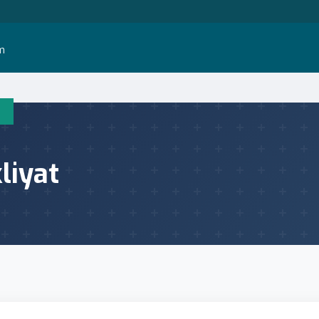
im
liyat