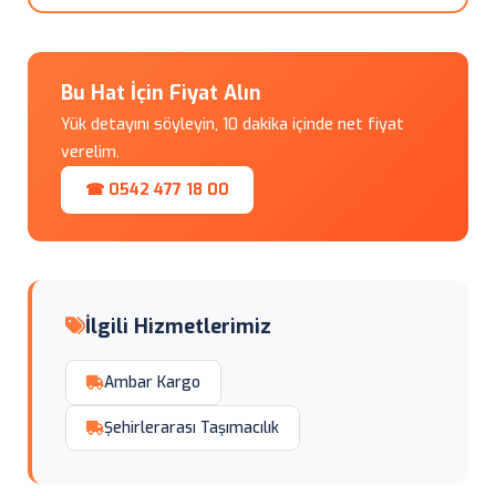
Bu Hat İçin Fiyat Alın
Yük detayını söyleyin, 10 dakika içinde net fiyat
verelim.
☎ 0542 477 18 00
İlgili Hizmetlerimiz
Ambar Kargo
Şehirlerarası Taşımacılık