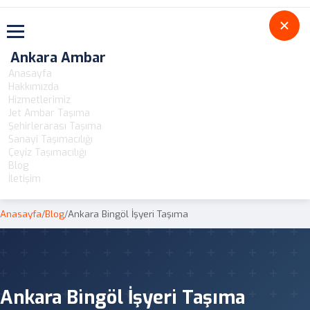
Toggle navigation
Ankara Ambar
Anasayfa
Hakkımızda
Hizmetlerimiz
Jet Ambar Taşıma
Şehirlerarası Taşıma
Sanayi Taşımacılığı
Çeyiz Taşımacılığı
Blog
İletişim
Anasayfa
/
Blog
/
Ankara Bingöl İşyeri Taşıma
Ankara Bingöl İşyeri Taşıma