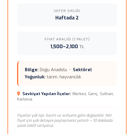
SEFER SIKLIĞI
Haftada 2
FIYAT ARALIĞI (1 PALET)
1,500–2,100
TL
Bölge:
Doğu Anadolu •
Sektörel
Yoğunluk:
tarım, hayvancılık
Sevkiyat Yapılan İlçeler:
Merkez, Genç, Solhan,
Karlıova
Fiyatlar yük tipi, hacim ve aciliyete göre değişebilir. Net
fiyat için yük detayını paylaşmanız yeterli — 10 dakikada
yazılı teklif veriyoruz.