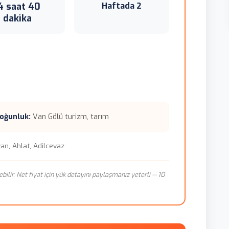
4 saat 40
Haftada 2
dakika
oğunluk:
Van Gölü turizm, tarım
an, Ahlat, Adilcevaz
ebilir. Net fiyat için yük detayını paylaşmanız yeterli — 10