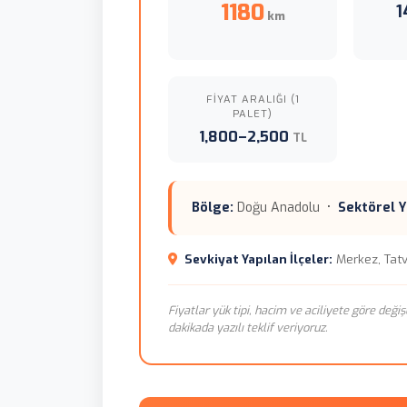
1180
1
km
FIYAT ARALIĞI (1
PALET)
1,800–2,500
TL
Bölge:
Doğu Anadolu •
Sektörel Y
Sevkiyat Yapılan İlçeler:
Merkez, Tatv
Fiyatlar yük tipi, hacim ve aciliyete göre değiş
dakikada yazılı teklif veriyoruz.