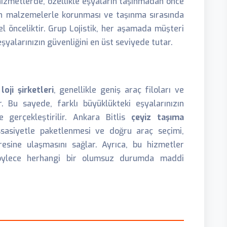
Bu hizmetlerde, özellikle eşyaların taşınmadan önce
un malzemelerle korunması ve taşınma sırasında
l önceliktir. Grup Lojistik, her aşamada müşteri
şyalarınızın güvenliğini en üst seviyede tutar.
n
loji şirketleri
, genellikle geniş araç filoları ve
. Bu sayede, farklı büyüklükteki eşyalarınızın
e gerçekleştirilir. Ankara Bitlis
çeyiz taşıma
assasiyetle paketlenmesi ve doğru araç seçimi,
dresine ulaşmasını sağlar. Ayrıca, bu hizmetler
, böylece herhangi bir olumsuz durumda maddi