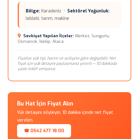
Bölge:
Karadeniz •
Sektörel Yoğunluk:
leblebi, tarım, makine
Sevkiyat Yapılan İlçeler:
Merkez, Sungurlu,
Osmancık, İskilip, Alaca
Fiyatlar yük tipi, hacim ve aciliyete göre değişebilir. Net
fiyat için yük detayını paylaşmanız yeterli — 10 dakikada
yazılı teklif veriyoruz.
Bu Hat İçin Fiyat Alın
Yük detayını söyleyin, 10 dakika içinde net fiyat
verelim.
☎ 0542 477 18 00