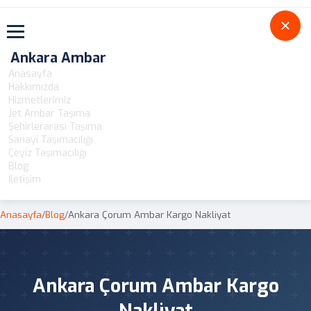
Toggle navigation
Ankara Ambar
Anasayfa
Hakkımızda
Hizmetlerimiz
Jet Ambar Taşıma
Şehirlerarası Taşıma
Sanayi Taşımacılığı
Çeyiz Taşımacılığı
Blog
İletişim
Anasayfa
/
Blog
/
Ankara Çorum Ambar Kargo Nakliyat
Ankara Çorum Ambar Kargo