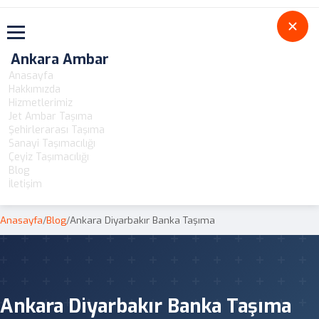
Toggle navigation
Ankara Ambar
Anasayfa
Hakkımızda
Hizmetlerimiz
Jet Ambar Taşıma
Şehirlerarası Taşıma
Sanayi Taşımacılığı
Çeyiz Taşımacılığı
Blog
İletişim
Anasayfa
/
Blog
/
Ankara Diyarbakır Banka Taşıma
Ankara Diyarbakır Banka Taşıma