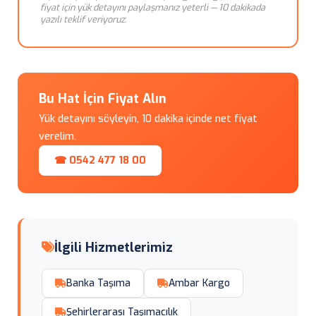
fiyat için yük detayını paylaşmanız yeterli — 10 dakikada
yazılı teklif veriyoruz.
Bu Hat İçin Fiyat Alın
Yük detayını söyleyin, 10 dakika içinde net fiyat
verelim.
☎ 0542 477 18 00
İlgili Hizmetlerimiz
Banka Taşıma
Ambar Kargo
Şehirlerarası Taşımacılık