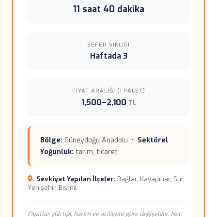
11 saat 40 dakika
SEFER SIKLIĞI
Haftada 3
FIYAT ARALIĞI (1 PALET)
1,500–2,100
TL
Bölge:
Güneydoğu Anadolu •
Sektörel
Yoğunluk:
tarım, ticaret
Sevkiyat Yapılan İlçeler:
Bağlar, Kayapınar, Sur,
Yenişehir, Bismil
Fiyatlar yük tipi, hacim ve aciliyete göre değişebilir. Net