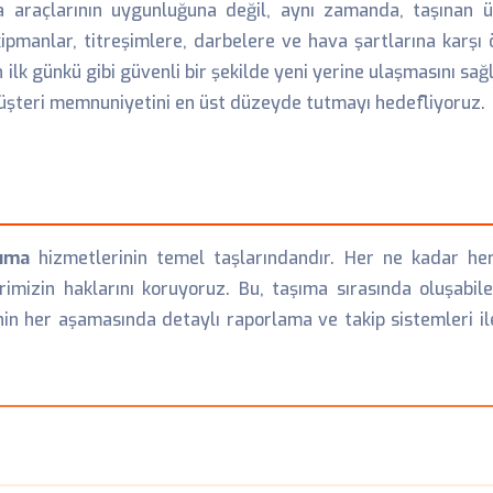
ma araçlarının uygunluğuna değil, aynı zamanda, taşınan 
kipmanlar, titreşimlere, darbelere ve hava şartlarına karşı 
lk günkü gibi güvenli bir şekilde yeni yerine ulaşmasını sağla
üşteri memnuniyetini en üst düzeyde tutmayı hedefliyoruz.
şıma
hizmetlerinin temel taşlarındandır. Her ne kadar her
erimizin haklarını koruyoruz. Bu, taşıma sırasında oluşab
cinin her aşamasında detaylı raporlama ve takip sistemleri i