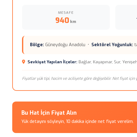
MESAFE
940
km
Bölge:
Güneydoğu Anadolu •
Sektörel Yoğunluk:
ta
Sevkiyat Yapılan İlçeler:
Bağlar, Kayapınar, Sur, Yenişehi
Fiyatlar yük tipi, hacim ve aciliyete göre değişebilir. Net fiyat içi
Bu Hat İçin Fiyat Alın
Yük detayını söyleyin, 10 dakika içinde net fiyat verelim.