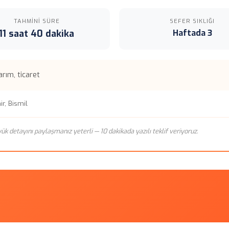
TAHMINI SÜRE
SEFER SIKLIĞI
11 saat 40 dakika
Haftada 3
rım, ticaret
r, Bismil
n yük detayını paylaşmanız yeterli — 10 dakikada yazılı teklif veriyoruz.