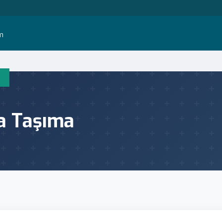
im
ka Taşıma