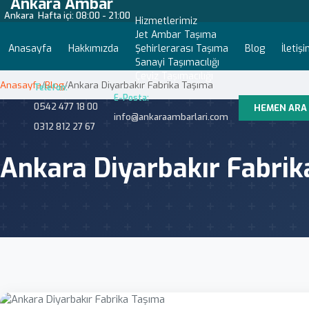
Ankara Ambar
Ankara
Hafta içi: 08:00 - 21:00
Hizmetlerimiz
Jet Ambar Taşıma
Anasayfa
Hakkımızda
Şehirlerarası Taşıma
Blog
İletiş
Sanayi Taşımacılığı
Çeyiz Taşımacılığı
Anasayfa
/
Blog
/
Ankara Diyarbakır Fabrika Taşıma
Telefon:
E-Posta:
0542 477 18 00
HEMEN ARA
info@ankaraambarlari.com
0312 812 27 67
Ankara Diyarbakır Fabri