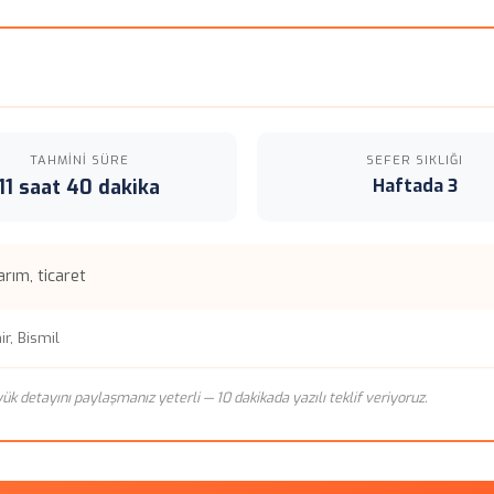
TAHMINI SÜRE
SEFER SIKLIĞI
11 saat 40 dakika
Haftada 3
rım, ticaret
r, Bismil
n yük detayını paylaşmanız yeterli — 10 dakikada yazılı teklif veriyoruz.