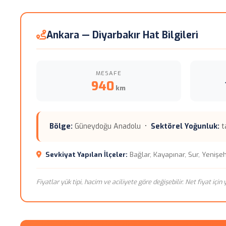
Ankara — Diyarbakır Hat Bilgileri
MESAFE
940
km
Bölge:
Güneydoğu Anadolu •
Sektörel Yoğunluk:
ta
Sevkiyat Yapılan İlçeler:
Bağlar, Kayapınar, Sur, Yenişehi
Fiyatlar yük tipi, hacim ve aciliyete göre değişebilir. Net fiyat içi