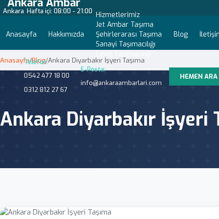
Ankara Ambar
Ankara
Hafta içi: 08:00 - 21:00
Hizmetlerimiz
Jet Ambar Taşıma
Anasayfa
Hakkımızda
Şehirlerarası Taşıma
Blog
İletiş
Sanayi Taşımacılığı
Çeyiz Taşımacılığı
Anasayfa
/
Blog
/
Ankara Diyarbakır İşyeri Taşıma
Telefon:
E-Posta:
0542 477 18 00
HEMEN ARA
info@ankaraambarlari.com
0312 812 27 67
Ankara Diyarbakır İşyeri