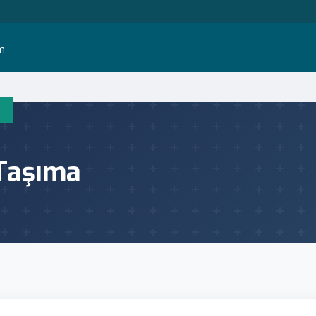
im
 Taşıma