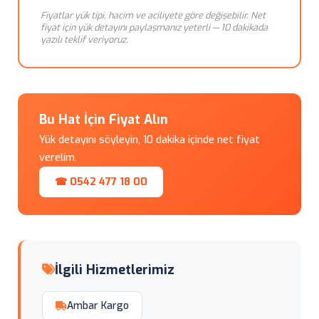
Fiyatlar yük tipi, hacim ve aciliyete göre değişebilir. Net
fiyat için yük detayını paylaşmanız yeterli — 10 dakikada
yazılı teklif veriyoruz.
Bu Hat İçin Fiyat Alın
Yük detayını söyleyin, 10 dakika içinde net fiyat
verelim.
☎ 0542 477 18 00
İlgili Hizmetlerimiz
Ambar Kargo