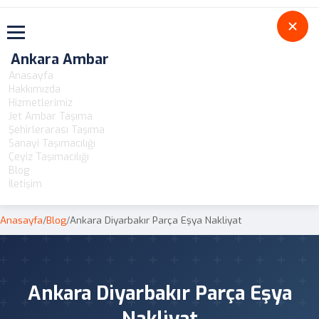
Toggle navigation
Ankara Ambar
Anasayfa
Hakkımızda
Hizmetlerimiz
Jet Ambar Taşıma
Şehirlerarası Taşıma
Sanayi Taşımacılığı
Çeyiz Taşımacılığı
Blog
İletişim
Anasayfa
/
Blog
/
Ankara Diyarbakır Parça Eşya Nakliyat
Ankara Diyarbakır Parça Eşya