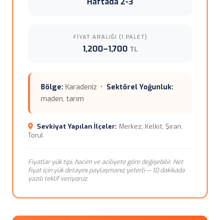
Haftada 2-3
FIYAT ARALIĞI (1 PALET)
1,200–1,700
TL
Bölge:
Karadeniz •
Sektörel Yoğunluk:
maden, tarım
Sevkiyat Yapılan İlçeler:
Merkez, Kelkit, Şiran,
Torul
Fiyatlar yük tipi, hacim ve aciliyete göre değişebilir. Net
fiyat için yük detayını paylaşmanız yeterli — 10 dakikada
yazılı teklif veriyoruz.