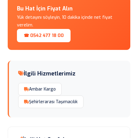
Bu Hat İçin Fiyat Alın
Yük detayını söyleyin, 10 dakika içinde net fiyat
verelim.
☎ 0542 477 18 00
İlgili Hizmetlerimiz
Ambar Kargo
Şehirlerarası Taşımacılık