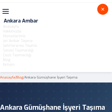
Toggle navigation
Ankara Ambar
Anasayfa
Hakkımızda
Hizmetlerimiz
Jet Ambar Taşıma
Şehirlerarası Taşıma
Sanayi Taşımacılığı
Çeyiz Taşımacılığı
Blog
İletişim
Anasayfa
/
Blog
/
Ankara Gümüşhane İşyeri Taşıma
Ankara Gümüşhane İşyeri Taşıma