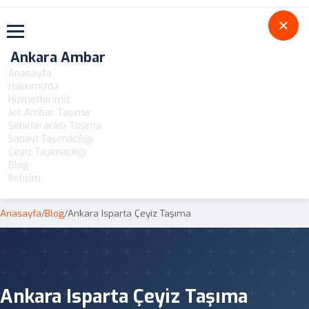
Toggle navigation
Ankara Ambar
Anasayfa
Hakkımızda
Hizmetlerimiz
Jet Ambar Taşıma
Şehirlerarası Taşıma
Sanayi Taşımacılığı
Çeyiz Taşımacılığı
Blog
İletişim
Anasayfa
/
Blog
/
Ankara Isparta Çeyiz Taşıma
Ankara Isparta Çeyiz Taşıma