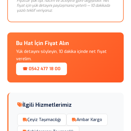
Fiyatlar yük tipi, hacim ve aciliyete göre değişebilir. Net
fiyat için yük detayını paylaşmanız yeterli — 10 dakikada
yazılı teklif veriyoruz.
Bu Hat İçin Fiyat Alın
Yük detayını söyleyin, 10 dakika içinde net fiyat
verelim.
☎ 0542 477 18 00
İlgili Hizmetlerimiz
Çeyiz Taşımacılığı
Ambar Kargo