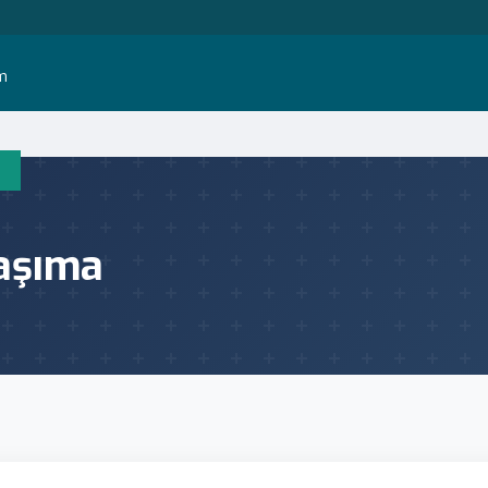
im
aşıma