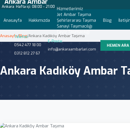
Ankara Ambar
Ankara
Hafta içi: 08:00 - 21:00
Hizmetlerimiz
Jet Ambar Taşıma
Anasayfa
Hakkımızda
Şehirlerarası Taşıma
Blog
İletiş
Sanayi Taşımacılığı
Çeyiz Taşımacılığı
Anasayfa
/
Blog
/
Ankara Kadıköy Ambar Taşıma
Telefon:
E-Posta:
0542 477 18 00
HEMEN ARA
info@ankaraambarlari.com
0312 812 27 67
Ankara Kadıköy Ambar T