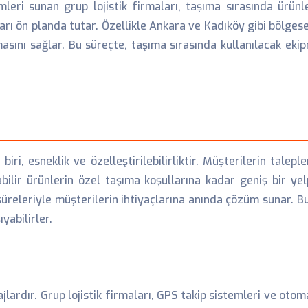
leri sunan grup lojistik firmaları, taşıma sırasında ürü
arı ön planda tutar. Özellikle Ankara ve Kadıköy gibi bölges
asını sağlar. Bu süreçte, taşıma sırasında kullanılacak ekipm
iri, esneklik ve özelleştirilebilirliktir. Müşterilerin talep
abilir ürünlerin özel taşıma koşullarına kadar geniş bir ye
nıt süreleriyle müşterilerin ihtiyaçlarına anında çözüm sunar.
yabilirler.
ajlardır. Grup lojistik firmaları, GPS takip sistemleri ve oto