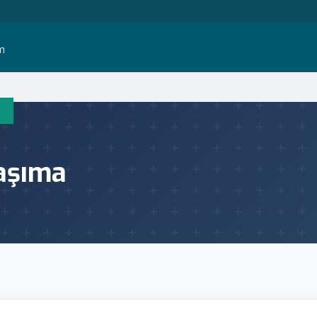
im
aşıma