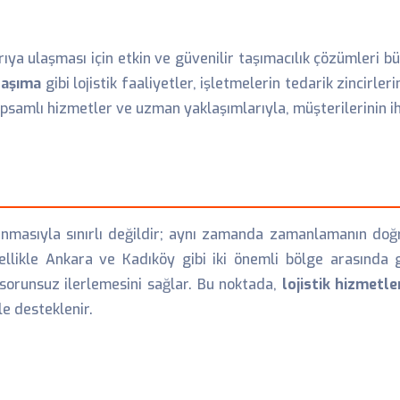
ya ulaşması için etkin ve güvenilir taşımacılık çözümleri b
taşıma
gibi lojistik faaliyetler, işletmelerin tedarik zincirleri
 kapsamlı hizmetler ve uzman yaklaşımlarıyla, müşterilerinin
ınmasıyla sınırlı değildir; aynı zamanda zamanlamanın doğ
ellikle Ankara ve Kadıköy gibi iki önemli bölge arasında ge
n sorunsuz ilerlemesini sağlar. Bu noktada,
lojistik hizmetle
le desteklenir.