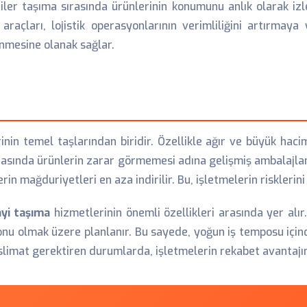
riler taşıma sırasında ürünlerinin konumunu anlık olarak izl
z araçları, lojistik operasyonlarının verimliliğini artırmay
nmesine olanak sağlar.
nin temel taşlarından biridir. Özellikle ağır ve büyük haci
sırasında ürünlerin zarar görmemesi adına gelişmiş ambalajla
rin mağduriyetleri en aza indirilir. Bu, işletmelerin risklerin
yi taşıma
hizmetlerinin önemli özellikleri arasında yer alı
sonu olmak üzere planlanır. Bu sayede, yoğun iş temposu için
eslimat gerektiren durumlarda, işletmelerin rekabet avantajını