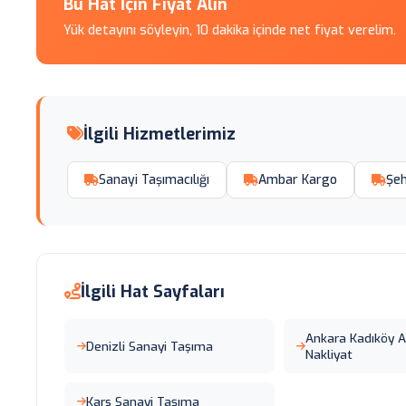
Bu Hat İçin Fiyat Alın
Yük detayını söyleyin, 10 dakika içinde net fiyat verelim.
İlgili Hizmetlerimiz
Sanayi Taşımacılığı
Ambar Kargo
Şeh
İlgili Hat Sayfaları
Ankara Kadıköy 
Denizli Sanayi Taşıma
Nakliyat
Kars Sanayi Taşıma