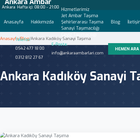
Ankara Ambar
Ankara
Hafta içi: 08:00 - 21:00
Hizmetlerimiz
Jet Ambar Taşıma
Anasayfa
Hakkımızda
Şehirlerarası Taşıma
Blog
İletiş
Sanayi Taşımacılığı
Çeyiz Taşımacılığı
Anasayfa
/
Blog
/
Ankara Kadıköy Sanayi Taşıma
Telefon:
E-Posta:
0542 477 18 00
HEMEN ARA
info@ankaraambarlari.com
0312 812 27 67
Ankara Kadıköy Sanayi T