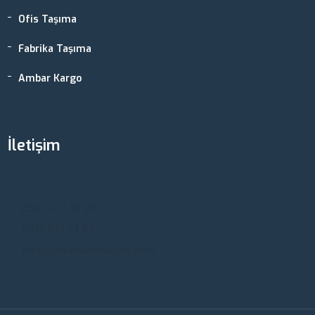
Ofis Taşıma
Fabrika Taşıma
Ambar Kargo
İletişim
Ankara, Türkiye
0542 477 18 00
0312 812 27 67
info@ankaraambarlari.com