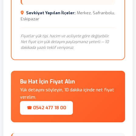
Sevkiyat Yapılan İlçeler:
Merkez, Safranbolu,
Eskipazar
Fiyatlar yük tipi, hacim ve aciliyete göre değişebilir.
Net fiyat için yük detayını paylaşmanız yeterli — 10
dakikada yazılı teklif veriyoruz.
Bu Hat İçin Fiyat Alın
Yük detayını söyleyin, 10 dakika içinde net fiyat
verelim.
☎ 0542 477 18 00