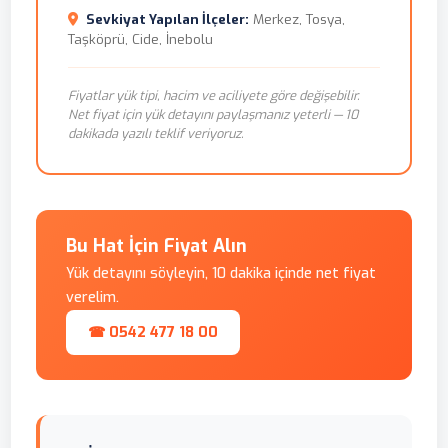
Sevkiyat Yapılan İlçeler:
Merkez, Tosya,
Taşköprü, Cide, İnebolu
Fiyatlar yük tipi, hacim ve aciliyete göre değişebilir.
Net fiyat için yük detayını paylaşmanız yeterli — 10
dakikada yazılı teklif veriyoruz.
Bu Hat İçin Fiyat Alın
Yük detayını söyleyin, 10 dakika içinde net fiyat
verelim.
☎ 0542 477 18 00