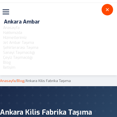
Toggle navigation
Ankara Ambar
Anasayfa
Hakkımızda
Hizmetlerimiz
Jet Ambar Taşıma
Şehirlerarası Taşıma
Sanayi Taşımacılığı
Çeyiz Taşımacılığı
Blog
İletişim
Anasayfa
/
Blog
/
Ankara Kilis Fabrika Taşıma
Ankara Kilis Fabrika Taşıma