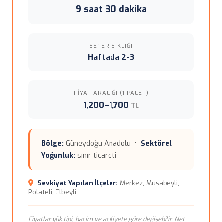
9 saat 30 dakika
SEFER SIKLIĞI
Haftada 2-3
FIYAT ARALIĞI (1 PALET)
1,200–1,700
TL
Bölge:
Güneydoğu Anadolu •
Sektörel
Yoğunluk:
sınır ticareti
Sevkiyat Yapılan İlçeler:
Merkez, Musabeyli,
Polateli, Elbeyli
Fiyatlar yük tipi, hacim ve aciliyete göre değişebilir. Net