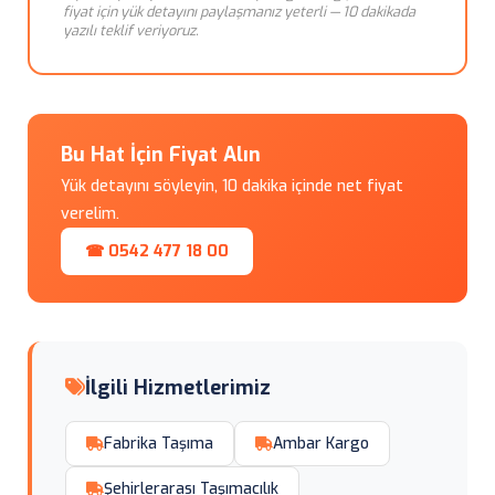
fiyat için yük detayını paylaşmanız yeterli — 10 dakikada
yazılı teklif veriyoruz.
Bu Hat İçin Fiyat Alın
Yük detayını söyleyin, 10 dakika içinde net fiyat
verelim.
☎ 0542 477 18 00
İlgili Hizmetlerimiz
Fabrika Taşıma
Ambar Kargo
Şehirlerarası Taşımacılık