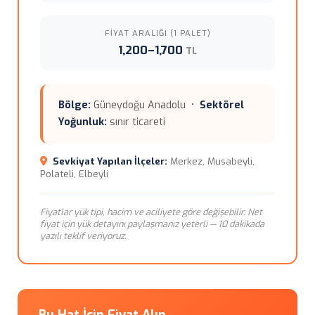
FIYAT ARALIĞI (1 PALET)
1,200–1,700
TL
Bölge:
Güneydoğu Anadolu •
Sektörel
Yoğunluk:
sınır ticareti
Sevkiyat Yapılan İlçeler:
Merkez, Musabeyli,
Polateli, Elbeyli
Fiyatlar yük tipi, hacim ve aciliyete göre değişebilir. Net
fiyat için yük detayını paylaşmanız yeterli — 10 dakikada
yazılı teklif veriyoruz.