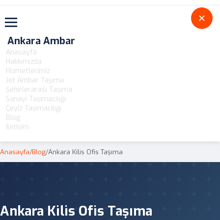
Toggle navigation
Ankara Ambar
Anasayfa
Hakkımızda
Hizmetlerimiz
Jet Ambar Taşıma
Şehirlerarası Taşıma
Sanayi Taşımacılığı
Çeyiz Taşımacılığı
Blog
İletişim
Anasayfa
/
Blog
/
Ankara Kilis Ofis Taşıma
Ankara Kilis Ofis Taşıma