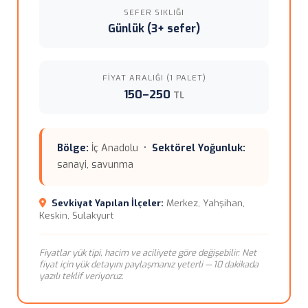
SEFER SIKLIĞI
Günlük (3+ sefer)
FIYAT ARALIĞI (1 PALET)
150–250
TL
Bölge:
İç Anadolu •
Sektörel Yoğunluk:
sanayi, savunma
Sevkiyat Yapılan İlçeler:
Merkez, Yahşihan,
Keskin, Sulakyurt
Fiyatlar yük tipi, hacim ve aciliyete göre değişebilir. Net
fiyat için yük detayını paylaşmanız yeterli — 10 dakikada
yazılı teklif veriyoruz.