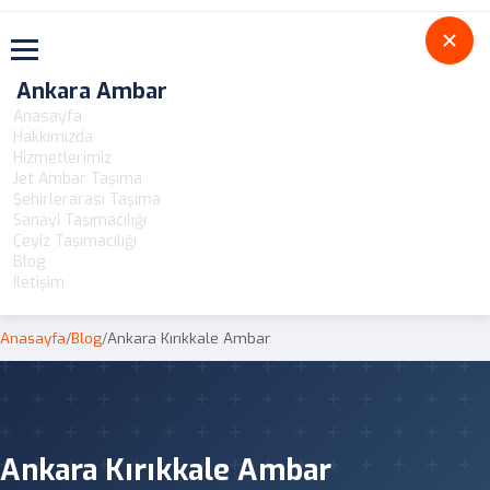
Toggle navigation
Ankara Ambar
Anasayfa
Hakkımızda
Hizmetlerimiz
Jet Ambar Taşıma
Şehirlerarası Taşıma
Sanayi Taşımacılığı
Çeyiz Taşımacılığı
Blog
İletişim
Anasayfa
/
Blog
/
Ankara Kırıkkale Ambar
Ankara Kırıkkale Ambar