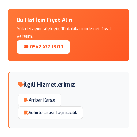
Bu Hat İçin Fiyat Alın
Yük detayını söyleyin, 10 dakika içinde net fiyat
verelim.
☎ 0542 477 18 00
İlgili Hizmetlerimiz
Ambar Kargo
Şehirlerarası Taşımacılık