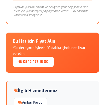
Fiyatlar yük tipi, hacim ve aciliyete göre değişebilir. Net
fiyat için yük detayını paylaşmanız yeterli — 10 dakikada
yazılı teklif veriyoruz.
Bu Hat İçin Fiyat Alın
Yük detayını söyleyin, 10 dakika içinde net fiyat
verelim.
☎ 0542 477 18 00
İlgili Hizmetlerimiz
Ambar Kargo