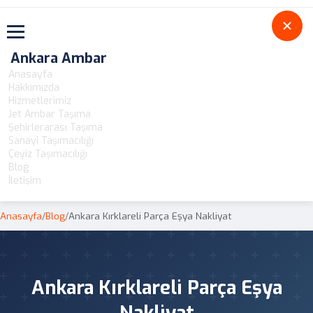
Toggle navigation
Ankara Ambar
Anasayfa
Hakkımızda
Hizmetlerimiz
Jet Ambar Taşıma
Şehirlerarası Taşıma
Sanayi Taşımacılığı
Çeyiz Taşımacılığı
Blog
İletişim
Anasayfa
/
Blog
/
Ankara Kırklareli Parça Eşya Nakliyat
Ankara Kırklareli Parça Eşya