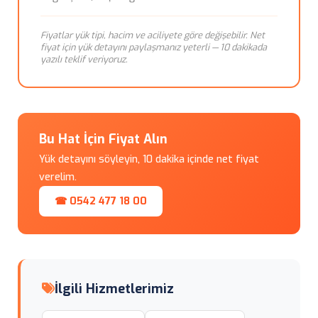
Fiyatlar yük tipi, hacim ve aciliyete göre değişebilir. Net
fiyat için yük detayını paylaşmanız yeterli — 10 dakikada
yazılı teklif veriyoruz.
Bu Hat İçin Fiyat Alın
Yük detayını söyleyin, 10 dakika içinde net fiyat
verelim.
☎ 0542 477 18 00
İlgili Hizmetlerimiz