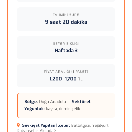
TAHMINI SÜRE
9 saat 20 dakika
SEFER SIKLIĞI
Haftada 3
FIYAT ARALIĞI (1 PALET)
1,200–1,700
TL
Bölge:
Doğu Anadolu •
Sektörel
Yoğunluk:
kayısı, demir-çelik
Sevkiyat Yapılan İlçeler:
Battalgazi, Yeşilyurt,
Doğanşehir, Akçadağ