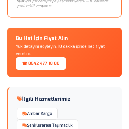
fiyat için yük detayını paylaşmanız yeterli — 10 dakikada
yazılı teklif veriyoruz.
Bu Hat İçin Fiyat Alın
Yük detayını söyleyin, 10 dakika içinde net fiyat
verelim.
☎ 0542 477 18 00
İlgili Hizmetlerimiz
Ambar Kargo
Şehirlerarası Taşımacılık