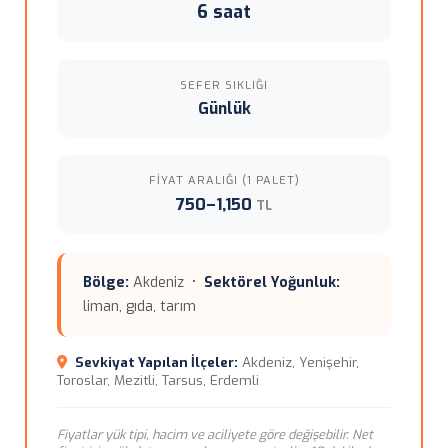
6 saat
SEFER SIKLIĞI
Günlük
FIYAT ARALIĞI (1 PALET)
750–1,150
TL
Bölge:
Akdeniz •
Sektörel Yoğunluk:
liman, gıda, tarım
Sevkiyat Yapılan İlçeler:
Akdeniz, Yenişehir,
Toroslar, Mezitli, Tarsus, Erdemli
Fiyatlar yük tipi, hacim ve aciliyete göre değişebilir. Net