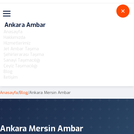
Toggle navigation
Ankara Ambar
Anasayfa
Hakkımızda
Hizmetlerimiz
Jet Ambar Taşıma
Şehirlerarası Taşıma
Sanayi Taşımacılığı
Çeyiz Taşımacılığı
Blog
İletişim
Anasayfa
/
Blog
/
Ankara Mersin Ambar
Ankara Mersin Ambar