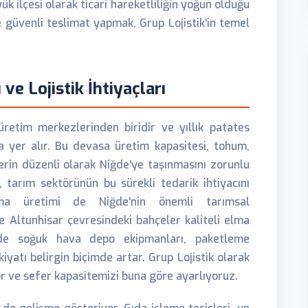
yük ilçesi olarak ticari hareketliliğin yoğun olduğu
 güvenli teslimat yapmak, Grup Lojistik'in temel
ve Lojistik İhtiyaçları
retim merkezlerinden biridir ve yıllık patates
a yer alır. Bu devasa üretim kapasitesi, tohum,
lerin düzenli olarak Niğde'ye taşınmasını zorunlu
 tarım sektörünün bu sürekli tedarik ihtiyacını
Elma üretimi de Niğde'nin önemli tarımsal
 ve Altunhisar çevresindeki bahçeler kaliteli elma
inde soğuk hava depo ekipmanları, paketleme
iyatı belirgin biçimde artar. Grup Lojistik olarak
r ve sefer kapasitemizi buna göre ayarlıyoruz.