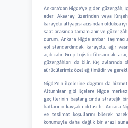
Ankara'dan Niğde'ye giden güzergâh, İç
eder. Aksaray üzerinden veya Kırşehi
karayolu altyapısı açısından oldukça iyi
saat arasında tamamlanır ve güzergâh 
durum, Ankara Niğde ambar taşımacılı
yol standardındaki karayolu, ağır vası
açık kalır. Grup Lojistik filosundaki ara
güzergâhları da bilir. Kış aylarında 
sürücülerimiz özel eğitimlidir ve gerekl
Niğde'nin ilçelerine dağıtım da hizmet
Altunhisar gibi ilçelere Niğde merkezi
geçitlerinin başlangıcında stratejik b
hatlarının kavşak noktasıdır. Ankara Ni
ve teslimat koşullarını bilerek hare
konumuyla daha dağlık bir arazi suna