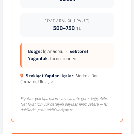
FIYAT ARALIĞI (1 PALET)
500–750
TL
Bölge:
İç Anadolu •
Sektörel
Yoğunluk:
tarım, maden
Sevkiyat Yapılan İlçeler:
Merkez, Bor,
Çamardı, Ulukışla
Fiyatlar yük tipi, hacim ve aciliyete göre değişebilir.
Net fiyat için yük detayını paylaşmanız yeterli — 10
dakikada yazılı teklif veriyoruz.