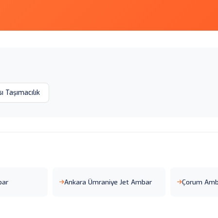
ı Taşımacılık
bar
Ankara Ümraniye Jet Ambar
Çorum Amba