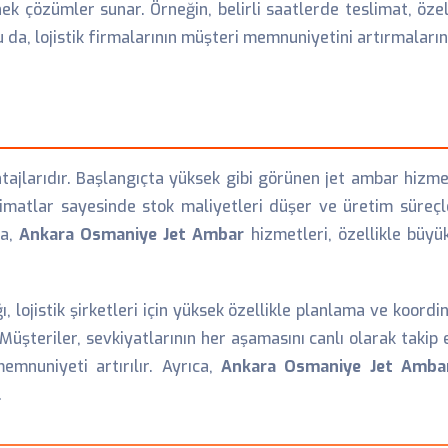
esnek çözümler sunar. Örneğin, belirli saatlerde teslimat, öz
u da, lojistik firmalarının müşteri memnuniyetini artırmaları
ntajlarıdır. Başlangıçta yüksek gibi görünen jet ambar hizme
teslimatlar sayesinde stok maliyetleri düşer ve üretim sür
ca,
Ankara Osmaniye Jet Ambar
hizmetleri, özellikle büyük 
, lojistik şirketleri için yüksek özellikle planlama ve koordi
r. Müşteriler, sevkiyatlarının her aşamasını canlı olarak taki
emnuniyeti artırılır. Ayrıca,
Ankara Osmaniye Jet Amba
.