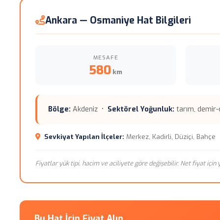
Ankara — Osmaniye Hat Bilgileri
MESAFE
580
km
Bölge:
Akdeniz •
Sektörel Yoğunluk:
tarım, demir-ç
Sevkiyat Yapılan İlçeler:
Merkez, Kadirli, Düziçi, Bahçe
Fiyatlar yük tipi, hacim ve aciliyete göre değişebilir. Net fiyat içi
Bu Hat İçin Fiyat Alın