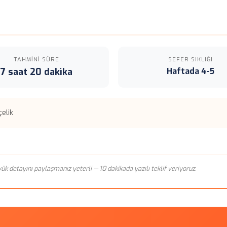
TAHMINI SÜRE
SEFER SIKLIĞI
7 saat 20 dakika
Haftada 4-5
elik
n yük detayını paylaşmanız yeterli — 10 dakikada yazılı teklif veriyoruz.