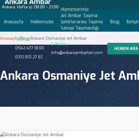
Ankara Ambar
Ankara
Hafta içi: 08:00 - 21:00
Hizmetlerimiz
Jet Ambar Taşıma
Anasayfa
Hakkımızda
Şehirlerarası Taşıma
Blog
İletiş
Sanayi Taşımacılığı
Çeyiz Taşımacılığı
Anasayfa
/
Blog
/
Ankara Osmaniye Jet Ambar
Telefon:
E-Posta:
0542 477 18 00
HEMEN ARA
info@ankaraambarlari.com
0312 812 27 67
Ankara Osmaniye Jet Am