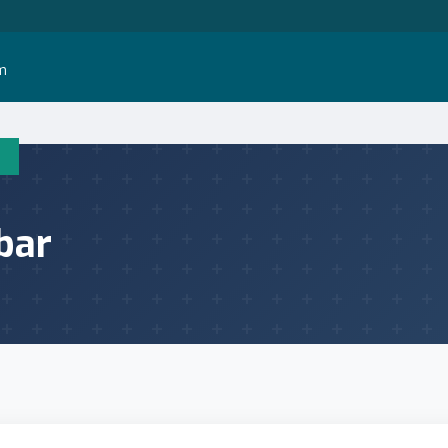
im
bar