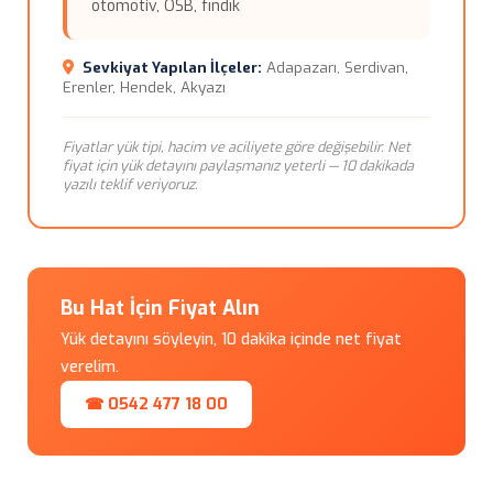
otomotiv, OSB, fındık
Sevkiyat Yapılan İlçeler:
Adapazarı, Serdivan,
Erenler, Hendek, Akyazı
Fiyatlar yük tipi, hacim ve aciliyete göre değişebilir. Net
fiyat için yük detayını paylaşmanız yeterli — 10 dakikada
yazılı teklif veriyoruz.
Bu Hat İçin Fiyat Alın
Yük detayını söyleyin, 10 dakika içinde net fiyat
verelim.
☎ 0542 477 18 00