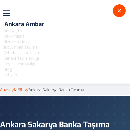
Toggle navigation
Ankara Ambar
Anasayfa
Hakkımızda
Hizmetlerimiz
Jet Ambar Taşıma
Şehirlerarası Taşıma
Sanayi Taşımacılığı
Çeyiz Taşımacılığı
Blog
İletişim
Anasayfa
/
Blog
/
Ankara Sakarya Banka Taşıma
Ankara Sakarya Banka Taşıma