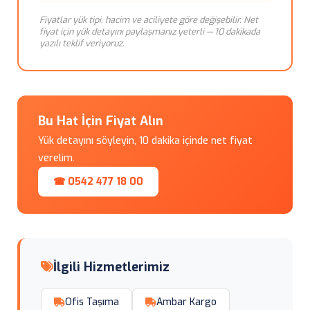
Fiyatlar yük tipi, hacim ve aciliyete göre değişebilir. Net
fiyat için yük detayını paylaşmanız yeterli — 10 dakikada
yazılı teklif veriyoruz.
Bu Hat İçin Fiyat Alın
Yük detayını söyleyin, 10 dakika içinde net fiyat
verelim.
☎ 0542 477 18 00
İlgili Hizmetlerimiz
Ofis Taşıma
Ambar Kargo