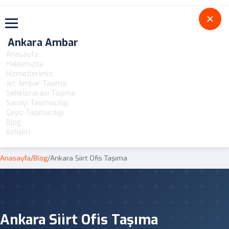
Toggle navigation
Ankara Ambar
Anasayfa
Hakkımızda
Hizmetlerimiz
Jet Ambar Taşıma
Şehirlerarası Taşıma
Sanayi Taşımacılığı
Çeyiz Taşımacılığı
Blog
İletişim
Anasayfa
/
Blog
/
Ankara Siirt Ofis Taşıma
Ankara Siirt Ofis Taşıma